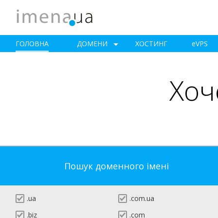
ГОЛОВНА
ДОМЕНИ
ХОСТИНГ
e
VPS
Хоч
Пошук доменного імені
.ua
.com.ua
.biz
.com