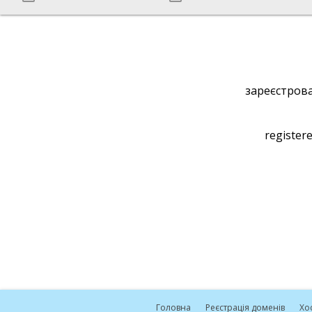
зареєстрова
registere
Головна
Реєстрація доменів
Хо