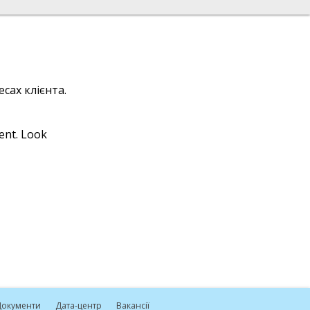
сах клієнта.
ient. Look
окументи
Дата-центр
Вакансії