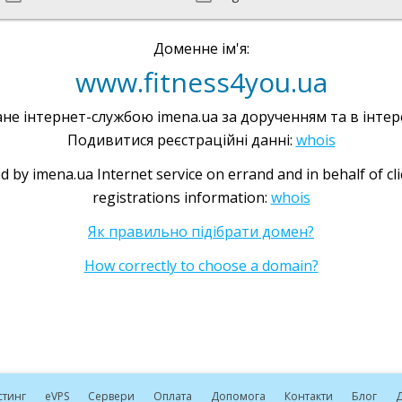
Доменне ім'я:
www.fitness4you.ua
не інтернет-службою imena.ua за дорученням та в інтере
Подивитися реєстраційні данні:
whois
d by imena.ua Internet service on errand and in behalf of cl
registrations information:
whois
Як правильно підібрати домен?
How correctly to choose a domain?
стинг
e
VPS
Сервери
Оплата
Допомога
Контакти
Блог
Д