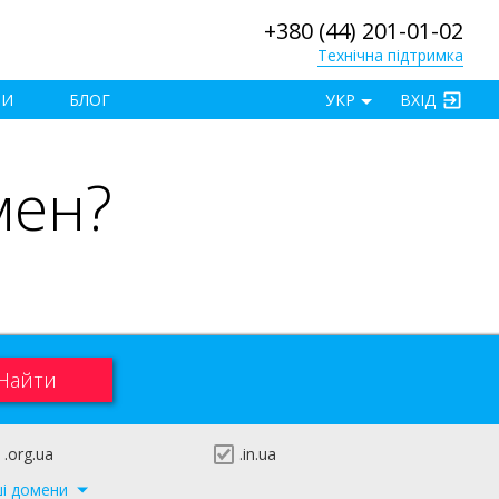
+380 (44) 201-01-02
Технічна підтримка
×
ТИ
БЛОГ
УКР
ВХІД
мен?
.org.ua
.in.ua
ші домени