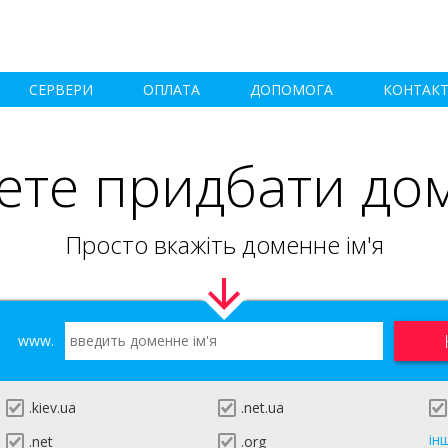
СЕРВЕРИ
ОПЛАТА
ДОПОМОГА
КОНТАК
ете придбати до
Просто вкажіть доменне ім'я
www.
.kiev.ua
.net.ua
ін
.net
.org