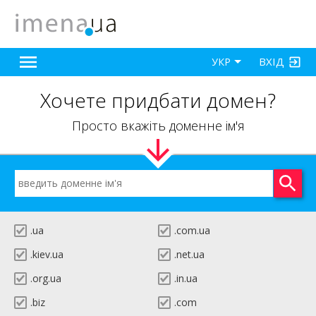
ВХІД
УКР
Хочете придбати домен?
Просто вкажіть доменне ім'я
.ua
.com.ua
.kiev.ua
.net.ua
.org.ua
.in.ua
.biz
.com