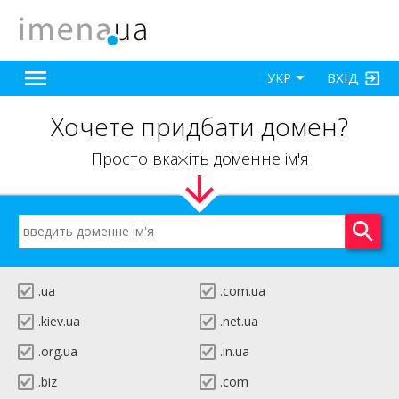
ВХІД
УКР
Хочете придбати домен?
Просто вкажіть доменне ім'я
.ua
.com.ua
.kiev.ua
.net.ua
.org.ua
.in.ua
.biz
.com