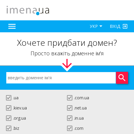
ВХІД
УКР
Хочете придбати домен?
Просто вкажіть доменне ім'я
.ua
.com.ua
.kiev.ua
.net.ua
.org.ua
.in.ua
.biz
.com