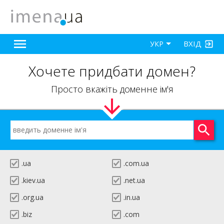
ВХІД
УКР
Хочете придбати домен?
Просто вкажіть доменне ім'я
.ua
.com.ua
.kiev.ua
.net.ua
.org.ua
.in.ua
.biz
.com