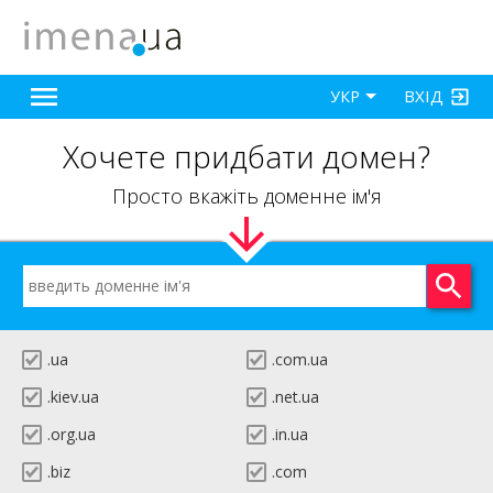
ВХІД
УКР
Хочете придбати домен?
Просто вкажіть доменне ім'я
.ua
.com.ua
.kiev.ua
.net.ua
.org.ua
.in.ua
.biz
.com