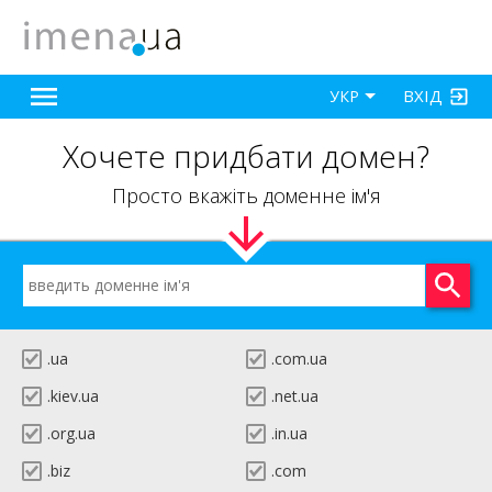
ВХІД
УКР
Хочете придбати домен?
Просто вкажіть доменне ім'я
.ua
.com.ua
.kiev.ua
.net.ua
.org.ua
.in.ua
.biz
.com