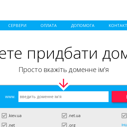
СЕРВЕРИ
ОПЛАТА
ДОПОМОГА
КОНТАК
ете придбати до
Просто вкажіть доменне ім'я
www.
.kiev.ua
.net.ua
ін
.net
.org