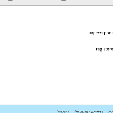
зареєстрова
registere
Головна
Реєстрація доменів
Хо