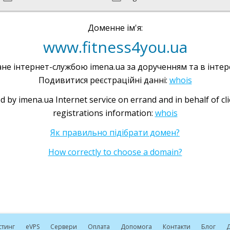
Доменне ім'я:
www.fitness4you.ua
не інтернет-службою imena.ua за дорученням та в інтере
Подивитися реєстраційні данні:
whois
d by imena.ua Internet service on errand and in behalf of cl
registrations information:
whois
Як правильно підібрати домен?
How correctly to choose a domain?
стинг
e
VPS
Сервери
Оплата
Допомога
Контакти
Блог
Д