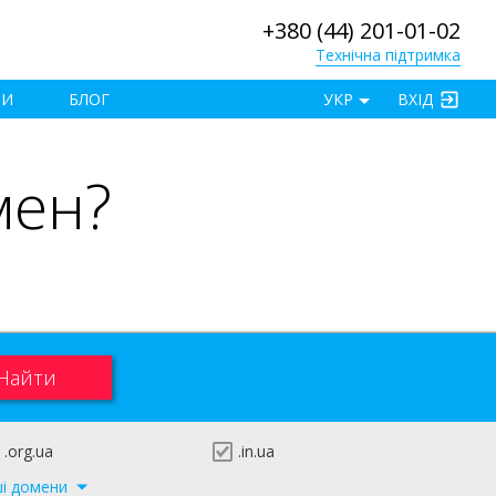
+380 (44) 201-01-02
Технічна підтримка
×
ТИ
БЛОГ
УКР
ВХІД
мен?
.org.ua
.in.ua
ші домени