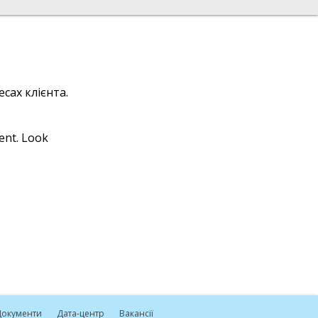
сах клієнта.
ient. Look
окументи
Дата-центр
Вакансії