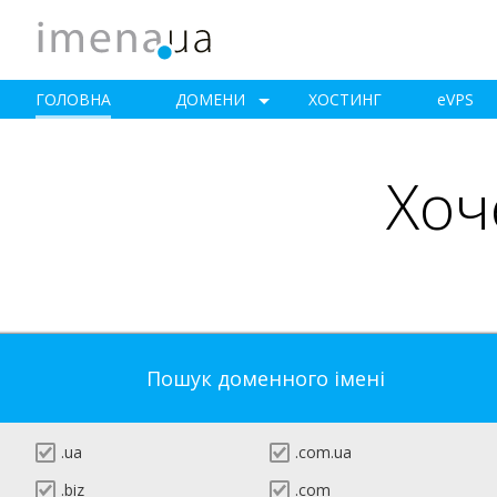
ГОЛОВНА
ДОМЕНИ
ХОСТИНГ
e
VPS
Хоч
Пошук доменного імені
.ua
.com.ua
.biz
.com